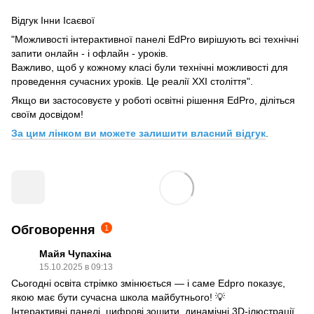
Відгук Інни Ісаєвої
"Можливості інтерактивної панелі EdPro вирішують всі технічні
запити онлайн - і офлайн - уроків.
Важливо, щоб у кожному класі були технічні можливості для
проведення сучасних уроків. Це реалії XXI століття".
Якщо ви застосовуєте у роботі освітні рішення EdPro, діліться
своїм досвідом!
За цим лінком ви можете залишити власний відгук
.
Обговорення
1
Майя Чупахіна
15.10.2025 в 09:13
Сьогодні освіта стрімко змінюється — і саме Edpro показує,
якою має бути сучасна школа майбутнього! 💡
Інтерактивні панелі, цифрові зошити, динамічні 3D-ілюстрації,