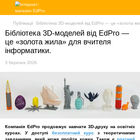
Публікації
Бібліотека 3D-моделей від EdPro — це «золота ж
Бібліотека 3D-моделей від EdPro —
це «золота жила» для вчителя
інформатики.
3 березня 2026
Компанія EdPro продовжує навчати 3D-друку на освітніх
курсах. У доступі
безоплатний курс
з теоретичними
завданнями, який може пройти кожен. Також є
платний