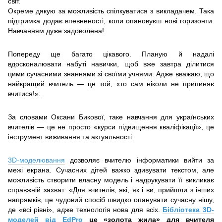
світ.
Окреме дякую за можливість спілкуватися з викладачем. Така
підтримка додає впевненості, коли опановуєш нові горизонти.
Навчанням дуже задоволена!
Попереду ще багато цікавого. Планую й надалі
вдосконалювати набуті навички, щоб вже завтра ділитися
цими сучасними знаннями зі своїми учнями. Адже вважаю, що
найкращий вчитель — це той, хто сам ніколи не припиняє
вчитися!».
За словами Оксани Бикової, таке навчання для українських
вчителів — це не просто «курси підвищення кваліфікації», це
інструмент виживання та актуальності.
3D-моделювання
дозволяє вчителю інформатики вийти за
межі екрана. Сучасних дітей важко здивувати текстом, але
можливість створити власну модель і надрукувати її викликає
справжній захват: «Для вчителів, які, як і ви, прийшли з інших
напрямків, це чудовий спосіб швидко опанувати сучасну нішу,
де «всі рівні», адже технологія нова для всіх.
Бібліотека 3D-
моделей від EdPro
це «золота жила» для вчителя