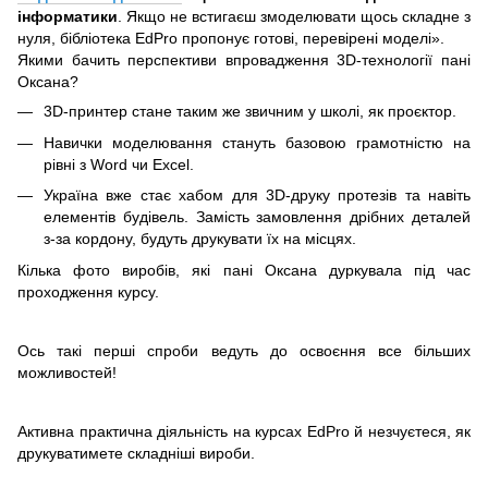
інформатики
. Якщо не встигаєш змоделювати щось складне з
нуля, бібліотека EdPro пропонує готові, перевірені моделі».
Якими бачить перспективи впровадження 3D-технології пані
Оксана?
3D-принтер стане таким же звичним у школі, як проєктор.
Навички моделювання стануть базовою грамотністю на
рівні з Word чи Excel.
Україна вже стає хабом для 3D-друку протезів та навіть
елементів будівель. Замість замовлення дрібних деталей
з-за кордону, будуть друкувати їх на місцях.
Кілька фото виробів, які пані Оксана дуркувала під час
проходження курсу.
Ось такі перші спроби ведуть до освоєння все більших
можливостей!
Активна практична діяльність на курсах EdPro й незчуєтеся, як
друкуватимете складніші вироби.