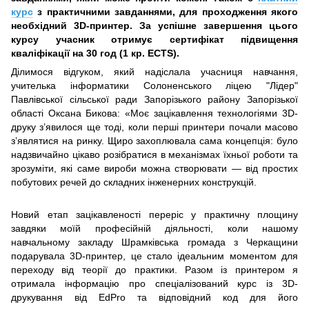
курс
з практичними завданнями, для проходження якого
необхідний 3D-принтер. За успішне завершення цього
курсу учасник отримує сертифікат підвищення
кваліфікації на 30 год (1 кр. EСTS).
Ділимося відгуком, який надіслала учасниця навчання,
учителька інформатики Солоненського ліцею "Лідер"
Павлівської сільської ради Запорізького району Запорізької
області Оксана Бикова: «Моє зацікавлення технологіями 3D-
друку з’явилося ще тоді, коли перші принтери почали масово
з’являтися на ринку. Щиро захоплювала сама концепція: було
надзвичайно цікаво розібратися в механізмах їхньої роботи та
зрозуміти, які саме вироби можна створювати — від простих
побутових речей до складних інженерних конструкцій.
Новий етап зацікавленості переріс у практичну площину
завдяки моїй професійній діяльності, коли нашому
навчальному закладу Шрамківська громада з Черкащини
подарувала 3D-принтер, це стало ідеальним моментом для
переходу від теорії до практики. Разом із принтером я
отримала інформацію про спеціалізований курс із 3D-
друкування від EdPro та відповідний код для його