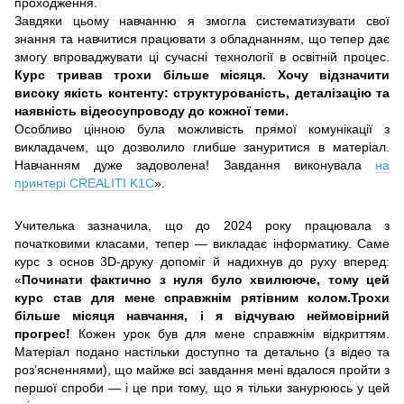
проходження.
Завдяки цьому навчанню я змогла систематизувати свої
знання та навчитися працювати з обладнанням, що тепер дає
змогу впроваджувати ці сучасні технології в освітній процес.
Курс тривав трохи більше місяця. Хочу відзначити
високу якість контенту: структурованість, деталізацію та
наявність відеосупроводу до кожної теми.
Особливо цінною була можливість прямої комунікації з
викладачем, що дозволило глибше зануритися в матеріал.
Навчанням дуже задоволена! Завдання виконувала
на
принтері CREALITI K1С
».
Учителька зазначила, що до 2024 року працювала з
початковими класами, тепер — викладає інформатику. Саме
курс з основ 3D-друку допоміг й надихнув до руху вперед:
«
Починати фактично з нуля було хвилююче, тому цей
курс став для мене справжнім рятівним колом.Трохи
більше місяця навчання, і я відчуваю неймовірний
прогрес!
Кожен урок був для мене справжнім відкриттям.
Матеріал подано настільки доступно та детально (з відео та
роз’ясненнями), що майже всі завдання мені вдалося пройти з
першої спроби — і це при тому, що я тільки занурююсь у цей