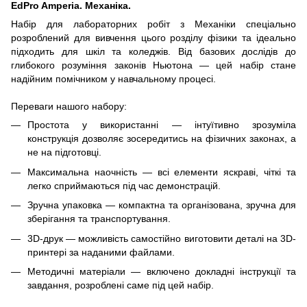
EdPro Amperia. Механіка.
Набір для лабораторних робіт з Механіки спеціально
розроблений для вивчення цього розділу фізики та ідеально
підходить для шкіл та коледжів. Від базових дослідів до
глибокого розуміння законів Ньютона — цей набір стане
надійним помічником у навчальному процесі.
Переваги нашого набору:
Простота у використанні — інтуїтивно зрозуміла
конструкція дозволяє зосередитись на фізичних законах, а
не на підготовці.
Максимальна наочність — всі елементи яскраві, чіткі та
легко сприймаються під час демонстрацій.
Зручна упаковка — компактна та організована, зручна для
зберігання та транспортування.
3D-друк — можливість самостійно виготовити деталі на 3D-
принтері за наданими файлами.
Методичні матеріали — включено докладні інструкції та
завдання, розроблені саме під цей набір.