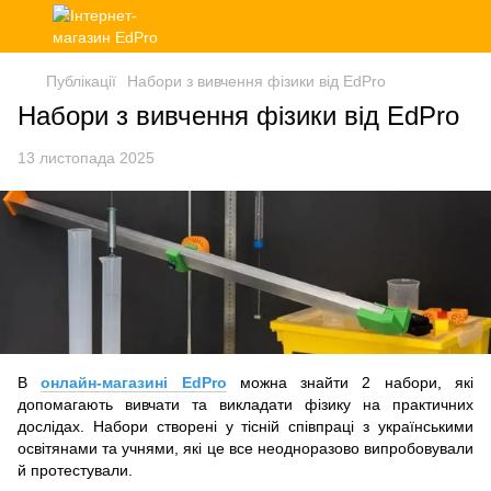
Публікації
Набори з вивчення фізики від EdPro
Набори з вивчення фізики від EdPro
13 листопада 2025
В
онлайн-магазині EdPro
можна знайти 2 набори, які
допомагають вивчати та викладати фізику на практичних
дослідах. Набори створені у тісній співпраці з українськими
освітянами та учнями, які це все неодноразово випробовували
й протестували.