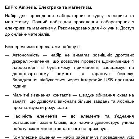
EdPro Amperia. Електрика та магнетизм.
Набір для проведення лабораторних з курсу електрики та
магнетизму. Повний набір для проведення лабораторних з
електрики та магнетизму. Рекомендовано для 4-х учнів. Доступ
до онлайн-матеріалів.
Безперечними перевагами набору є:
Автономність — набір не вимагає зовнішніх дротових
джерел живлення, що дозволяє провести щонайменше 4
лабораторні в будь-якому приміщенні, заощаджує на
дороговартісному ремонті та гарантує безпеку.
Заряджання відбувається через інтерфейс USB протягом
години.
Магнітні з'єднання контактів — швидке збирання схем на
занятті, що дозволяє виконати більше завдань та якісніше
проаналізувати результати.
Наочність елементів — всі елементи та з'єднання
розташовані ззовні блоків, що наочно демонструє учням
роботу всіх компонентів та нічого не приховує.
Комплексне рішення — набір забезпечує проведення усіх