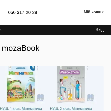
050 317-20-29
Мій кошик
Вхід
ть
у mozaBook