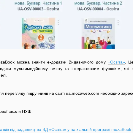
ozaBook можна знайти е-додатки Видавничого дому
«Освіта»
. Ц
авдяки мультимедійному вмісту та інтерактивним функціям, які
нелі.
Для перегляду підручників на сайті ua.mozaweb.com необхідно зареєс
ткової школи НУШ.
атків від видавництва ВД «Освіта» у навчальній програмі mozaBook 