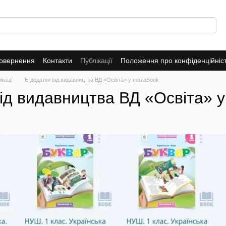
повернення
Контакти
Публікації
Положення про конфіденційніс
кації
Е-додатки від видавництва ВД «Освіта» у mozaBook
від видавництва ВД «Освіта» 