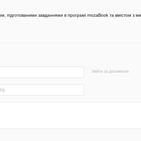
вом, підготованими завданнями в програмі mozaBook та вмістом з м
Увійти за допомогою