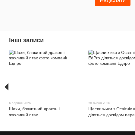
Надіслати
Інші записи
6 серпня 2026
30 липня 2026
Шахи, блакитний дракон і
Щасливчики з Освітніх 
жахливий птах
діляться досвідом пер