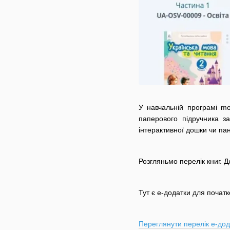
У навчальній програмі m
паперового підручника з
інтерактивної дошки чи па
Розгляньмо перелік книг. 
Тут є е-додатки для поча
Переглянути перелік е-дод