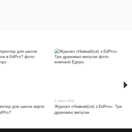
9 липня 2026
интер для школи варто
Журнал «Навчай(ся) з EdPro». Три
EdPro?
друковані випуски