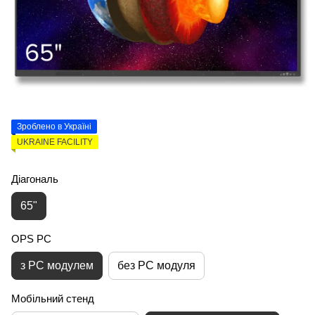
Зроблено в Україні
UKRAINE FACILITY
Діагональ
65"
OPS PC
з PC модулем
без PC модуля
Мобільний стенд