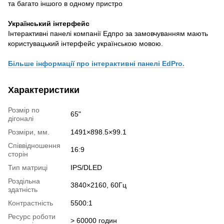
та багато іншого в одному пристро
Український інтерфейс
Інтерактивні панелі компанії Едпро за замовчуванням мають
користувацький інтерфейс українською мовою.
Більше інформації про інтерактивні панелі EdPro.
Характеристики
Розмір по
65"
дігоналі
Розміри, мм.
1491×898.5×99.1
Співвідношення
16:9
сторін
Тип матриці
IPS/DLED
Роздільна
3840×2160, 60Гц
здатність
Контрастність
5500:1
Ресурс роботи
> 60000 годин