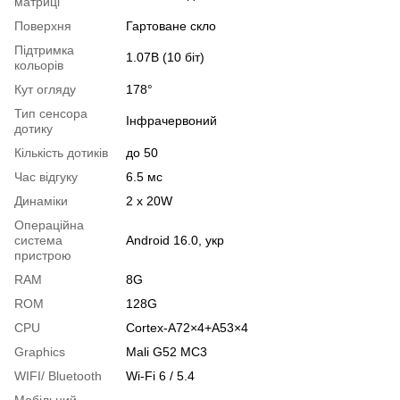
матриці
Поверхня
Гартоване скло
Підтримка
1.07B (10 біт)
кольорів
Кут огляду
178°
Тип сенсора
Інфрачервоний
дотику
Кількість дотиків
до 50
Час відгуку
6.5 мс
Динаміки
2 х 20W
Операційна
система
Android 16.0, укр
пристрою
RAM
8G
ROM
128G
CPU
Cortex-A72×4+A53×4
Graphics
Mali G52 MC3
WIFI/ Bluetooth
Wi-Fi 6 / 5.4