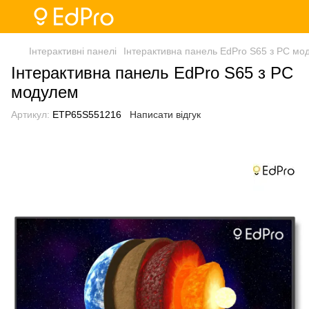
Інтерактивні панелі
Інтерактивна панель EdPro S65 з PC мо
Інтерактивна панель EdPro S65 з PC
модулем
Артикул:
ETP65S551216
Написати відгук