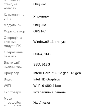
Мобільний
стенд на
Опційно
колесах
Кріплення на
У комплекті
стіну
Модуль PC
Опційно
Форм-фактор
OPS PC
Операційна
система
Windows® 11 pro, укр
модуля ПК
Оперативна
DDR4, 16G
пам`ять
Внутрішній
SSD, 512G
накопичувач
Процесор
Intel® Core™ i5 12 gen/ 13 gen
Відео
Intel HD Graphics
WIFI
Wi-Fi 6 (802.11ax)
Тип товару
Інтерактивна панель
Мова
інтерфейсу
Українська